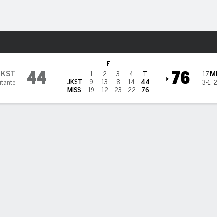
o
NCAAW
Más Deportes
s Rebels
F
44
76
JKST
M
17
1
2
3
4
T
JKST
9
13
8
14
44
itante
3-1
,
2
MISS
19
12
23
22
76