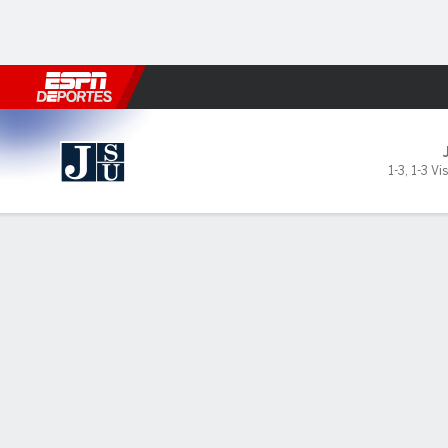
Fútbol
MLB
F. Americano
Básquetbol
WNBA
F1
Boxe
Jackson State Lady Tigers en Ole Mis
1-3
,
1-3 Vis
Resumen
Ficha
Estadísticas de Equipo
No Story Available