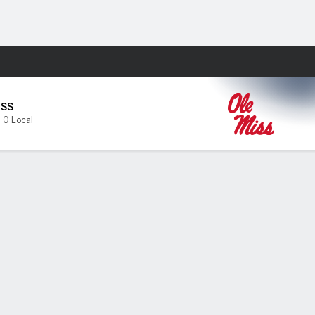
Watch
Juegos
ISS
-0 Local