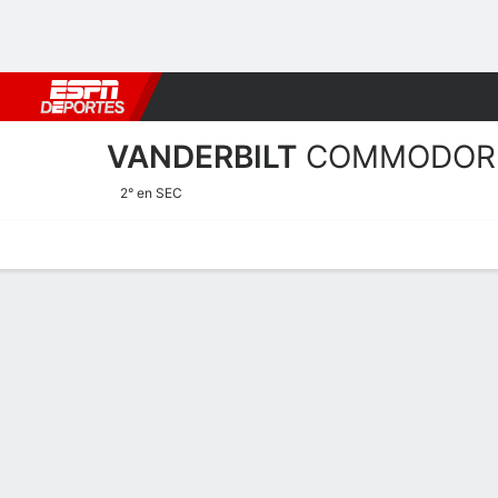
Fútbol
MLB
F. Americano
Básquetbol
WNBA
F1
Boxe
VANDERBILT
COMMODOR
2° en SEC
Calendario
Estadísticas
Plantilla
Calendario 2025-26
COMMODOR
NCAAW
POSTEMPORADA