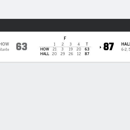
o
NCAAW
Más Deportes
Pirates
F
63
87
HOW
HAL
1
2
3
4
T
HOW
21
3
19
20
63
itante
6-2
,
HALL
20
29
26
12
87
ÍSTICAS DE EQUIPO