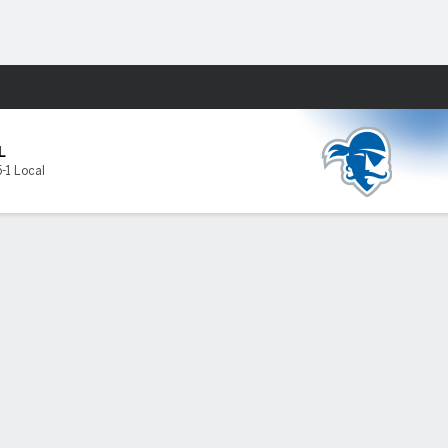
Watch
Juegos
L
5-1 Local