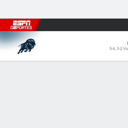
Fútbol
MLB
F. Americano
Básquetbol
WNBA
F1
Boxe
Howard Bison en Seton Hall 
5-4
,
3-2 Vis
Resumen
Ficha
Estadísticas de Equipo
LÍDERES DEL JUEGO
ESTAD