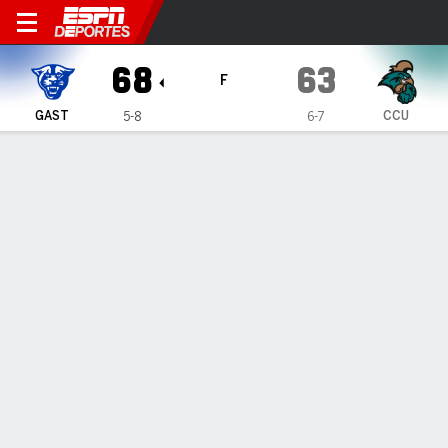
Georgia State Panthers en C
68
63
F
GAST
CCU
5-8
6-7
Resumen
Ficha
Estadísticas de Equipo
ESTADÍSTICAS DE EQUIPO
FG
20-54
22-58
FG%
37
38
3PT
5-24
12-38
3PT%
21
32