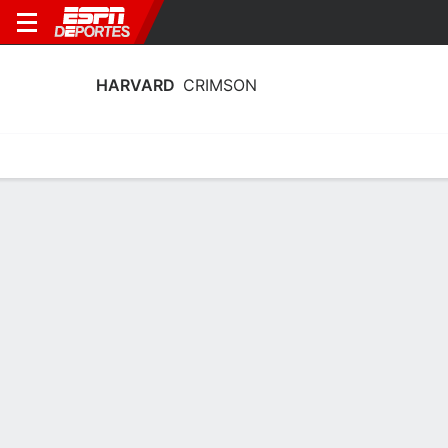
HARVARD
CRIMSON
Calendario
Estadísticas
Plantilla
Calendario 2026-27
3° en Ivy
5/11
vs
Calendario
TBD
Ivy 2025-26
EQUIPO
CONF
GB
GEN