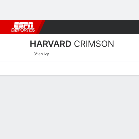
Fútbol
MLB
F. Americano
Básquetbol
WNBA
F1
Boxe
HARVARD
CRIMSON
3° en Ivy
Calendario
Estadísticas
Plantilla
Calendario Harvard Crims