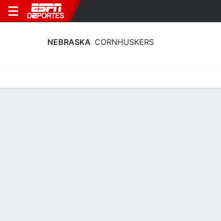
NEBRASKA
CORNHUSKERS
Calendario
Estadísticas
Plantilla
Calendario 2026-27
12° en Big Ten
14/11
20/12
vs
vs
Calendario
4:30 PM
TBD
CORNHUSKERS
NCAAW