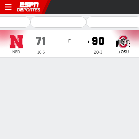
Nebraska Cornhuskers en Oh
71
90
F
OSU
NEB
16-6
20-3
11
Resumen
Ficha
Estadísticas de Equipo
1
2
3
4
T
NEB
13
18
23
17
71
OSU
19
20
25
26
90