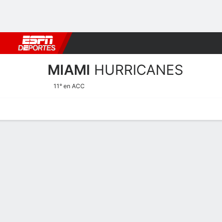
Fútbol
MLB
F. Americano
Básquetbol
WNBA
F1
Boxe
MIAMI
HURRICANES
11° en ACC
Calendario
Estadísticas
Plantilla
Calendario 2025-26
HURRICANE
NCAAW
POSTEMPORADA