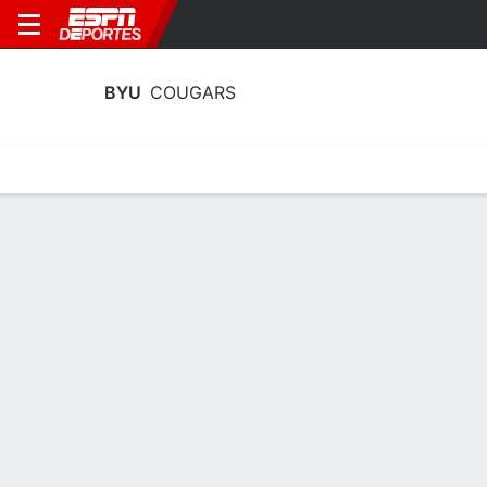
BYU
COUGARS
Calendario
Estadísticas
Plantilla
Calendario 2026-27
9° en Big 12
28/11
vs
Calendario
2:30 PM
Big 12 2025-26
EQUIPO
CONF
GB
GEN