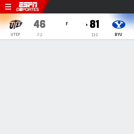
UTEP Miners en BYU Cougar
46
81
F
UTEP
BYU
7-2
11-1
Resumen
Ficha
Estadísticas de Equipo
1
2
3
4
T
UTEP
6
8
19
13
46
BYU
13
29
20
19
81
LÍDERES DEL JUEGO