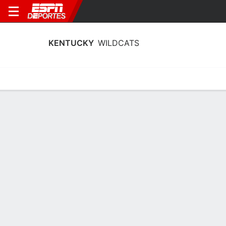
KENTUCKY
WILDCATS
Calendario
Estadísticas
Plantilla
Calendario 2026-27
6° en SEC
9/12
vs
Calendario
TBD
WILDCATS
NCAAW