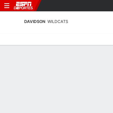
DAVIDSON
WILDCATS
Calendario
Estadísticas
Plantilla
Calendario Davidson Wildcats 2026-
27
Sin información disponible