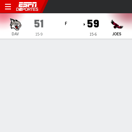
Davidson Wildcats en Saint
51
59
F
DAV
JOES
15-9
15-6
Resumen
Ficha
Estadísticas de Equipo
1
2
3
4
T
DAV
17
9
7
18
51
JOES
13
19
11
16
59
LÍDERES DEL JUEGO