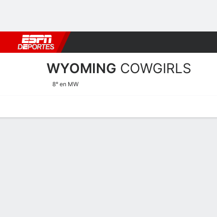
Fútbol
MLB
F. Americano
Básquetbol
WNBA
F1
Boxe
WYOMING
COWGIRLS
8° en MW
Calendario
Estadísticas
Plantilla
Calendario Wyoming Cowg