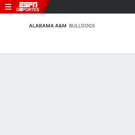
ALABAMA A&M
BULLDOGS
Calendario
Estadísticas
Plantilla
Estadísticas de Alabama A&M
Bulldogs 2025-26
Líderes
Puntos
Rebotes
Asistencias
Robos
K. Walker
J. Belton
K. Walker
G
A
G