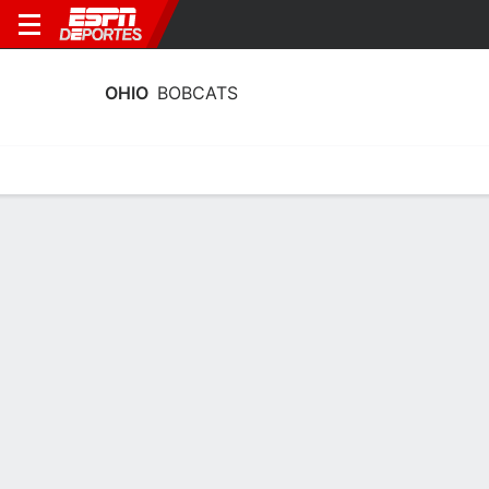
OHIO
BOBCATS
Calendario
Estadísticas
Plantilla
Plantel Ohio Bobcats
Entrenador
Bob Boldon