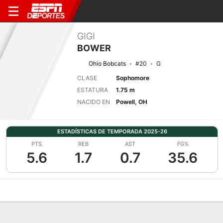
GIGI
BOWER
Ohio Bobcats
#20
G
CLASE
Sophomore
ESTATURA
1.75 m
NACIDO EN
Powell, OH
ESTADÍSTICAS DE TEMPORADA 2025-26
PTS
REB
AST
FG%
5.6
1.7
0.7
35.6
Perfil de Jugador
Noticias
Estadísticas
Bio
Resumen de Jue