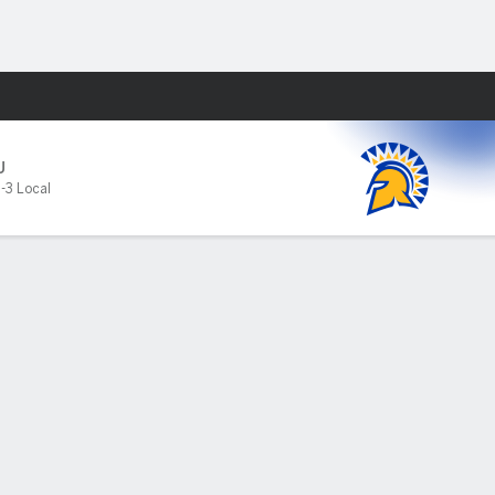
Watch
Juegos
U
-3 Local
PF