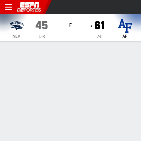
Nevada Wolf Pack en Air For
45
61
F
NEV
AF
4-8
7-5
Resumen
Ficha
Estadísticas de Equipo
Nevada Wolf Pack
Estadísticas
TITULARES
MIN
PTS
FG
3PT
REB
AST
PÉR
PF
M. Carter
#
23
25
1
0-2
0-1
6
0
0
1
T. Bloom
#
0
9
2
0-0
0-0
1
1
3
2
S. Durley
#
24
30
18
5-12
0-1
5
0
3
0
I. Sullivan
#
2
33
6
2-7
0-3
2
1
0
2