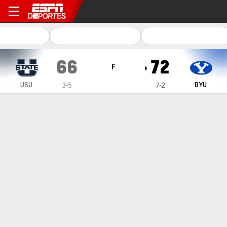
Utah State Aggies en BYU C
66
72
F
USU
BYU
3-5
7-2
Resumen
Ficha
Estadísticas de Equipo
1
2
3
4
T
USU
8
21
16
21
66
BYU
20
19
11
22
72