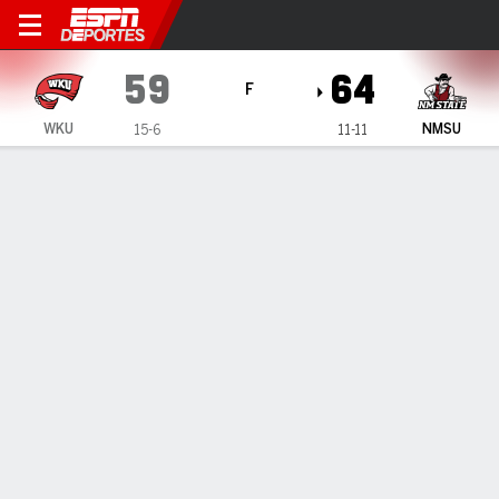
Western Kentucky Lady Topp
59
64
F
WKU
NMSU
15-6
11-11
Resumen
Ficha
Estadísticas de Equipo
1
2
3
4
T
WKU
17
13
13
16
59
NMSU
9
10
21
24
64
LÍDERES DEL JUEGO