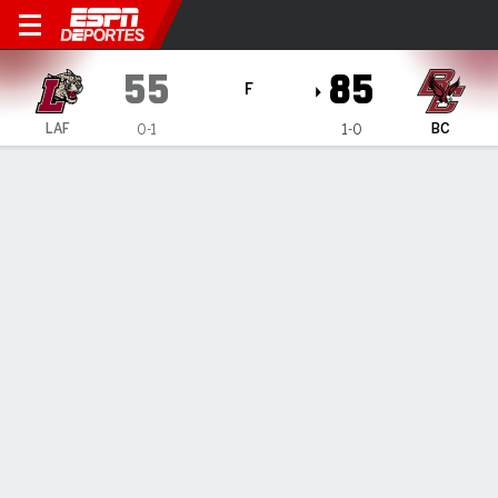
Lafayette Leopards en Bosto
55
85
F
LAF
BC
0-1
1-0
Resumen
Ficha
Estadísticas de Equipo
1
2
3
4
T
LAF
14
15
13
13
55
BC
9
25
30
21
85
LÍDERES DEL JUEGO