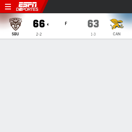
St. Bonaventure Bonnies en C
66
63
F
SBU
CAN
2-2
1-3
Resumen
Ficha
Estadísticas de Equipo
1
2
3
4
T
SBU
17
7
25
17
66
CAN
22
14
14
13
63
LÍDERES DEL JUEGO