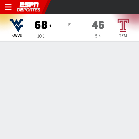
West Virginia Mountaineers
68
46
F
WVU
TEM
10-1
5-4
15
Resumen
Ficha
Estadísticas de Equipo
1
2
3
4
T
WVU
16
15
21
16
68
TEM
13
8
15
10
46
LÍDERES DEL JUEGO