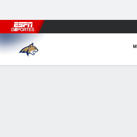
Fútbol
MLB
F. Americano
Básquetbol
WNBA
F1
Boxe
UCF Knights vs Montana Sta
M
Resumen
Ficha
Estadísticas de Equipo
LÍDERES DEL JUEGO