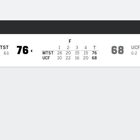
o
NCAAW
Más Deportes
te Bobcats
F
76
68
TST
UCF
1
2
3
4
T
MTST
26
20
15
15
76
6-1
6-2
UCF
10
22
16
20
68