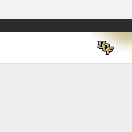
Watch
Juegos