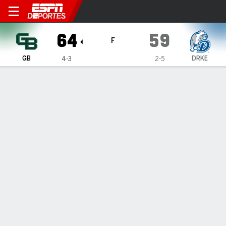
Drake Bulldogs vs Green Bay
64
59
F
GB
DRKE
4-3
2-5
Resumen
Ficha
Estadísticas de Equipo
1
2
3
4
T
GB
12
12
22
18
64
DRKE
13
8
25
13
59
LÍDERES DEL JUEGO