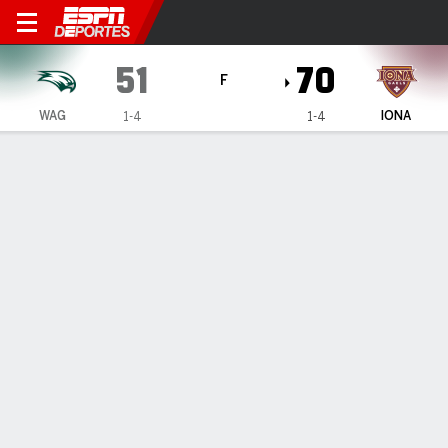
Wagner Seahawks en Iona G
51
70
F
WAG
IONA
1-4
1-4
Resumen
Ficha
Estadísticas de Equipo
1
2
3
4
T
WAG
17
16
12
6
51
IONA
16
21
22
11
70
LÍDERES DEL JUEGO