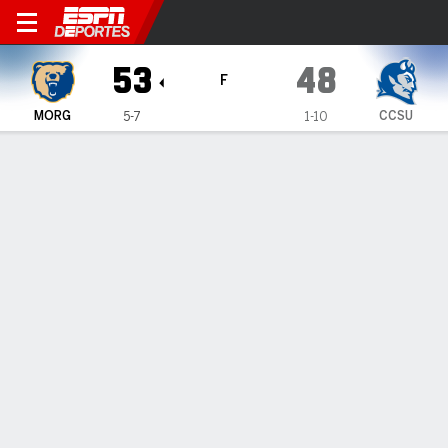
Morgan State Lady Bears en 
53
48
F
MORG
CCSU
5-7
1-10
Resumen
Ficha
Estadísticas de Equipo
1
2
3
4
T
MORG
15
18
9
11
53
CCSU
9
9
17
13
48
LÍDERES DEL JUEGO