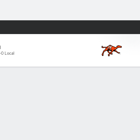
Watch
Juegos
M
-0 Local