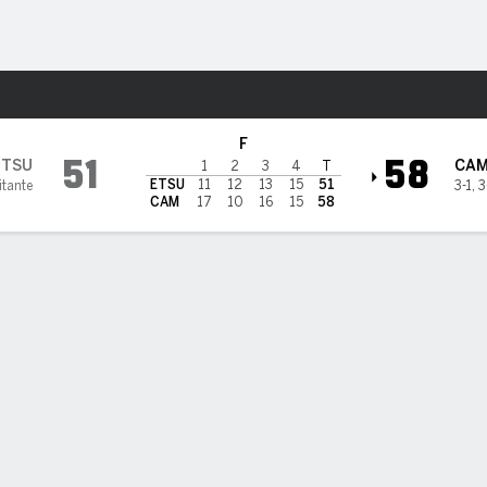
o
NCAAW
Más Deportes
en Campbell Fighting Camels
F
51
58
ETSU
CA
1
2
3
4
T
ETSU
11
12
13
15
51
itante
3-1
,
3
CAM
17
10
16
15
58