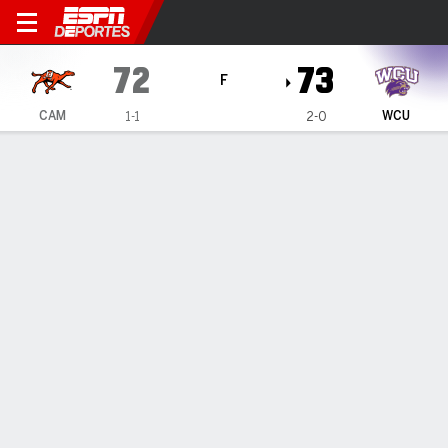
Campbell Fighting Camels e
72
73
F
CAM
WCU
1-1
2-0
Resumen
Ficha
Estadísticas de Equipo
1
2
3
4
T
CAM
14
20
22
16
72
WCU
17
24
11
21
73
LÍDERES DEL JUEGO