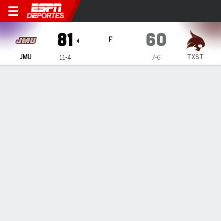
James Madison Dukes en Tex
81
60
F
JMU
TXST
11-4
7-6
Resumen
Ficha
Estadísticas de Equipo
1
2
3
4
T
JMU
18
21
26
16
81
TXST
6
16
14
24
60
LÍDERES DEL JUEGO