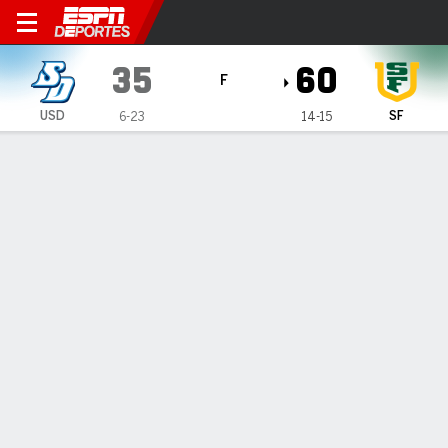
San Diego Toreros en San F
35
60
F
USD
SF
6-23
14-15
Resumen
Ficha
Estadísticas de Equipo
1
2
3
4
T
USD
6
9
9
11
35
SF
8
10
20
22
60
LÍDERES DEL JUEGO