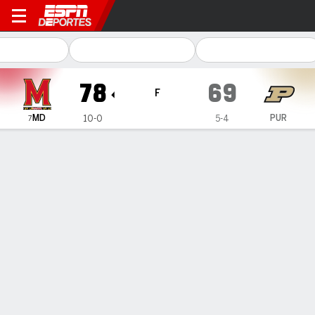
Maryland Terrapins en Purd
78
69
F
MD
PUR
10-0
5-4
7
Resumen
Ficha
Estadísticas de Equipo
1
2
3
4
T
MD
6
23
26
23
78
PUR
18
20
14
17
69