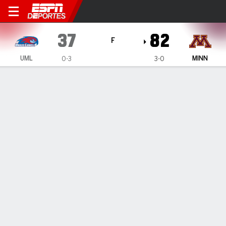
UMass Lowell River Hawks e
37
82
F
UML
MINN
0-3
3-0
Resumen
Ficha
Estadísticas de Equipo
1
2
3
4
T
UML
2
12
11
12
37
MINN
20
21
17
24
82
LÍDERES DEL JUEGO