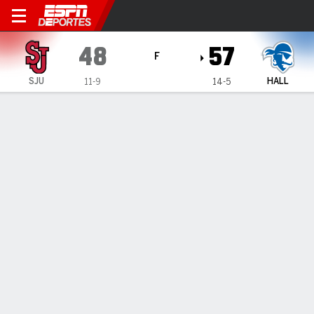
St. John's Red Storm en Seto
48
57
F
SJU
HALL
11-9
14-5
Resumen
Ficha
Estadísticas de Equipo
1
2
3
4
T
SJU
11
13
17
7
48
HALL
15
9
14
19
57
LÍDERES DEL JUEGO