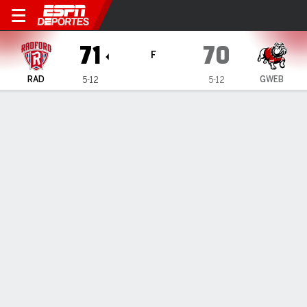
Radford Highlanders en Gar
71
70
F
RAD
GWEB
5-12
5-12
Resumen
Ficha
Estadísticas de Equipo
1
2
3
4
T
RAD
19
11
18
23
71
GWEB
19
16
19
16
70
LÍDERES DEL JUEGO