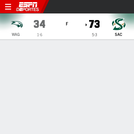
Sacramento State Hornets 
34
73
F
WAG
SAC
1-6
5-3
Resumen
Ficha
Estadísticas de Equipo
1
2
3
4
T
WAG
4
11
4
15
34
SAC
21
20
14
18
73
LÍDERES DEL JUEGO