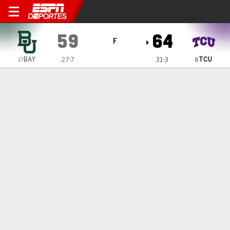
TCU Horned Frogs vs Baylor
59
64
F
BAY
TCU
27-7
31-3
17
8
Resumen
Ficha
Estadísticas de Equipo
1
2
3
4
T
BAY
11
8
24
16
59
TCU
15
15
21
13
64
LÍDERES DEL JUEGO