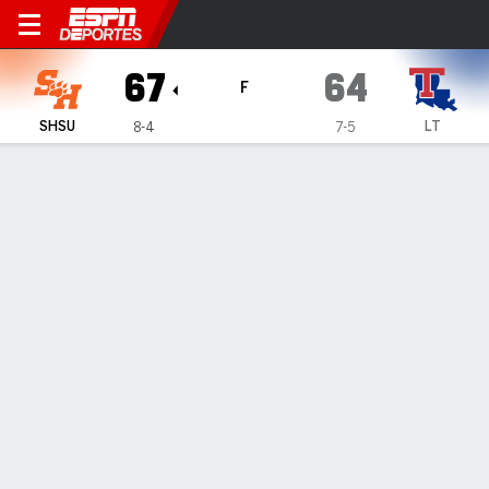
Sam Houston Bearkats en Lo
67
64
F
SHSU
LT
8-4
7-5
Resumen
Ficha
Estadísticas de Equipo
1
2
3
4
T
SHSU
17
16
17
17
67
LT
18
16
17
13
64
LÍDERES DEL JUEGO