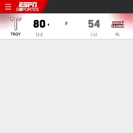
Troy Trojans en Louisiana Ra
80
54
F
TROY
UL
11-2
1-12
Resumen
Ficha
Estadísticas de Equipo
1
2
3
4
T
TROY
17
23
23
17
80
UL
9
13
16
16
54
LÍDERES DEL JUEGO