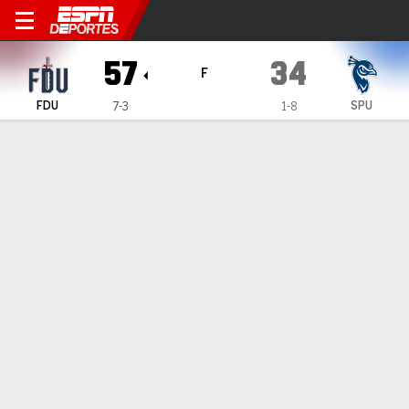
Fairleigh Dickinson Knights 
57
34
F
FDU
SPU
7-3
1-8
Resumen
Ficha
Estadísticas de Equipo
1
2
3
4
T
FDU
13
15
18
11
57
SPU
8
11
8
7
34
LÍDERES DEL JUEGO