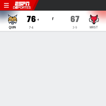
Quinnipiac Bobcats en Maris
76
67
F
QUIN
MRST
7-4
3-9
Resumen
Ficha
Estadísticas de Equipo
1
2
3
4
T
QUIN
25
16
17
18
76
MRST
11
15
20
21
67
LÍDERES DEL JUEGO