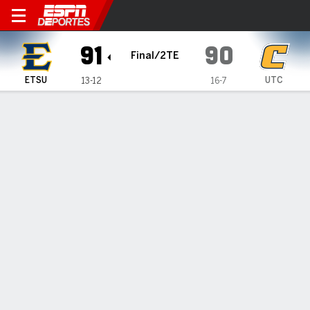
East Tennessee State Bucs 
91
90
Final/2TE
ETSU
UTC
13-12
16-7
Resumen
Ficha
Estadísticas de Equipo
1
2
3
4
OT
T
ETSU
21
12
19
17
22
91
UTC
20
20
10
19
21
90
LÍDERES DEL JUEGO