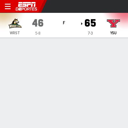
Wright State Raiders en Yo
46
65
F
WRST
YSU
5-8
7-3
Resumen
Ficha
Estadísticas de Equipo
1
2
3
4
T
WRST
14
15
13
4
46
YSU
13
18
19
15
65
LÍDERES DEL JUEGO