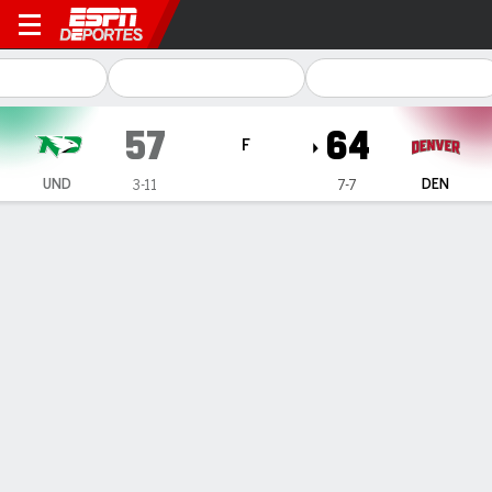
North Dakota Fighting Hawk
57
64
F
UND
DEN
3-11
7-7
Resumen
Ficha
Estadísticas de Equipo
1
2
3
4
T
UND
8
10
24
15
57
DEN
11
14
20
19
64