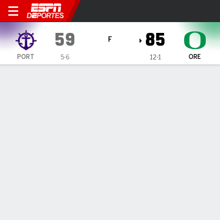
Portland Pilots en Oregon D
59
85
F
PORT
ORE
5-6
12-1
Resumen
Ficha
Estadísticas de Equipo
1
2
3
4
T
PORT
7
12
24
16
59
ORE
19
25
28
13
85
LÍDERES DEL JUEGO