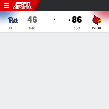
Pittsburgh Panthers en Louis
46
86
F
LOU
PITT
8-10
16-3
10
Resumen
Ficha
Estadísticas de Equipo
1
2
3
4
T
PITT
6
15
11
14
46
LOU
25
19
25
17
86
LÍDERES DEL JUEGO