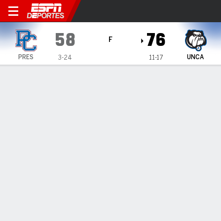
Presbyterian Blue Hose en U
58
76
F
PRES
UNCA
3-24
11-17
Resumen
Ficha
Estadísticas de Equipo
1
2
3
4
T
PRES
10
18
15
15
58
UNCA
14
17
27
18
76
LÍDERES DEL JUEGO