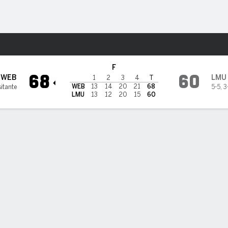
o
NCAAW
Más Deportes
yola Marymount Lions
F
68
60
WEB
LMU
1
2
3
4
T
WEB
13
14
20
21
68
sitante
5-5
,
3
LMU
13
12
20
15
60